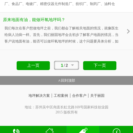
厂、食品厂、电镀厂、精密仪器元件制造厂、纺织厂、制药厂、油料仓
库、走道、购物中心、医院等，对尘埃、腐蚀、静电要求较高的生产经营
企业，根据不同的需要，选择侧重点不同的树脂地坪。 2. 使用性能需
原来地面有油，能做环氧地坪吗？
求：
我们每次在客户想做地坪之前，我们都会了解相关地面的情况，就像医生
给病人治病一样。首先，我们丽固地坪会去初步了解客户地面的情况，当
客户说地面有油，能否可以做环氧地坪的时候，这个问题要具体分析，如
果这个油积累的时间过长，甚至渗透到地底下面去了，这种情况，即使把
表面油污采用溶剂清洗，这但里层无法去除，油污还是要泛上来，如果做
了环氧地坪漆工程质量肯定会有问题。所以比较好的办法是重新浇混泥
1
/
2
上一页
下一页
土，再做地坪。要不然在这种地面基础上做环氧地坪的话是会出现脱落，
起壳等质量问题的，而且使用寿命也很短。 其次，
∧回到顶部
|
|
|
地坪解决方案
工程案例
合作客户
关于丽固
地址：苏州吴中区甪直长虹北路169号国家科技创业园
2015 版权所有