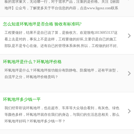
板的需求量大，无论哪一行，对于需求产品，注重的是价格。关注【丽固
地坪】公众号，了解更多关于平台信息的内容，点击www.ligosz.com联系
电话18136953137
怎么知道环氧地坪是否合格 验收有标准吗?
工程要做好，结果不是自已说了算，是验收方。欢迎致电18136953137这
看上去是对的，事实上不是这样，工程要做的好坏,主要仍是自已的施工
部队是不是专心在做。还有自已的管理体系体例.所以，工程做的好不好,
结果仍是自已的问题。现在,我们就说说地坪工程的施工。
环氧地坪是什么？环氧地坪价格
环氧地坪是什么？环氧地坪按功能分有防静电、防腐地坪，还有平涂型，
自流平之分，环氧地坪价格贵吗？
环氧地坪多少钱一平
我们经常听说环氧地坪，也在超市、车库等大众场合看到，有灰色、绿色
等颜色多样，环氧地坪就存在我们的身边，与我们的生活息息相关，那么
环氧地坪好吗？环氧地坪多少钱一平？