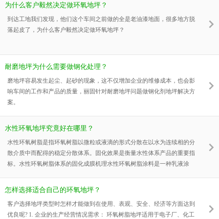
为什么客户毅然决定做环氧地坪？
到达工地我们发现，他们这个车间之前做的全是老油漆地面，很多地方脱
落起皮了，为什么客户毅然决定做环氧地坪？
耐磨地坪为什么需要做钢化处理？
磨地坪容易发生起尘、起砂的现象，这不仅增加企业的维修成本，也会影
响车间的工作和产品的质量，丽固针对耐磨地坪问题做钢化剂地坪解决方
案。
水性环氧地坪究竟好在哪里？
水性环氧树脂是指环氧树脂以微粒或液滴的形式分散在以水为连续相的分
散介质中而配得的稳定分散体系。固化效果是衡量水性体系产品的重要指
标。水性环氧树脂体系的固化成膜机理水性环氧树脂涂料是一种乳液涂
料，其成膜机理与一般的聚合物乳液涂料如丙烯酸乳液的成膜有很大的区
别，同时与溶剂型环氧树脂涂料的成膜也不完全相同。对于水性环氧树脂
怎样选择适合自己的环氧地坪？
涂料，其固化是否充分主要取决于以下两个因素:一是环氧树脂分散相粒
客户选择地坪类型时怎样才能做到在使用、表观、安全、经济等方面达到
子的粒径，在保证水性环氧固化剂用量相同的情况下，环氧树脂分散相粒
优良呢? 1. 企业的生产经营情况需求： 环氧树脂地坪适用于电子厂、化工
子的粒径较小时，