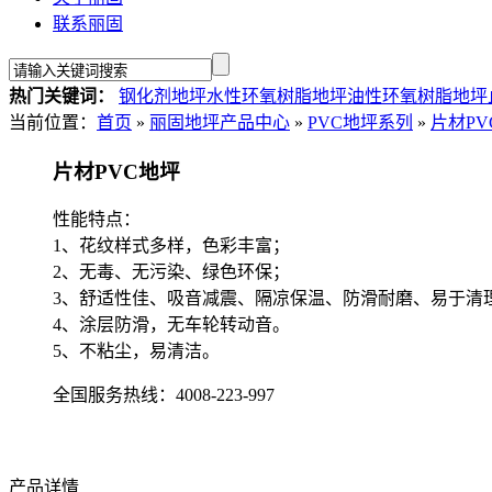
联系丽固
热门关键词：
钢化剂地坪
水性环氧树脂地坪
油性环氧树脂地坪
当前位置：
首页
»
丽固地坪产品中心
»
PVC地坪系列
»
片材PV
片材PVC地坪
性能特点：
1、花纹样式多样，色彩丰富；
2、无毒、无污染、绿色环保；
3、舒适性佳、吸音减震、隔凉保温、防滑耐磨、易于清
4、涂层防滑，无车轮转动音。
5、不粘尘，易清洁。
全国服务热线：
4008-223-997
产品详情